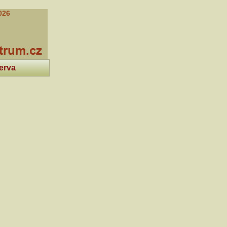
026
erva