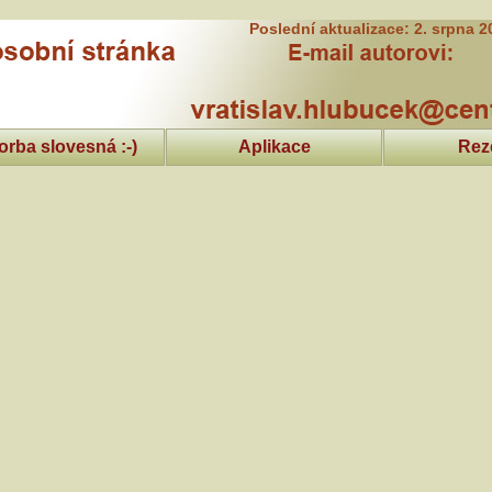
Poslední aktualizace: 2. srpna 2
orba slovesná :-)
Aplikace
Rez