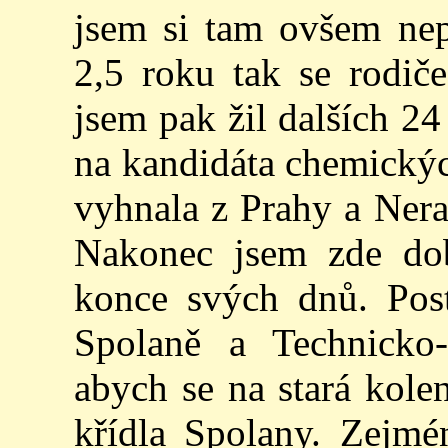
jsem si tam ovšem nep
2,5 roku tak se rodiče
jsem pak žil dalších 24
na kandidáta chemickýc
vyhnala z Prahy a Nera
Nakonec jsem zde dob
konce svých dnů. Pos
Spolaně a Technicko-
abych se na stará kole
křídla Spolany. Zejmé