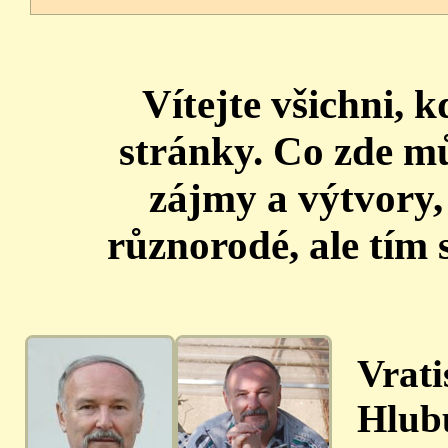
Vítejte všichni, k
stránky. Co zde mů
zájmy a výtvory,
různorodé, ale tím 
Vrati
Hlub