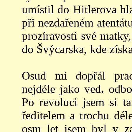
umístil do Hitlerova h
při nezdařeném atentát
prozíravosti své matky,
do Švýcarska, kde získal
Osud mi dopřál prac
nejdéle jako ved. odbo
Po revoluci jsem si t
ředitelem a trochu dél
osm let jsem byl v za