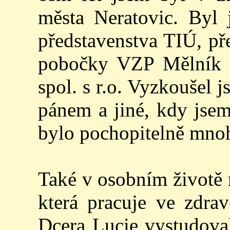
města Neratovic. Byl 
představenstva TIÚ, př
pobočky VZP Mělník č
spol. s r.o. Vyzkoušel 
pánem a jiné, kdy jse
bylo pochopitelně mno
Také v osobním životě 
která pracuje ve zdrav
Dcera Lucie vystudova