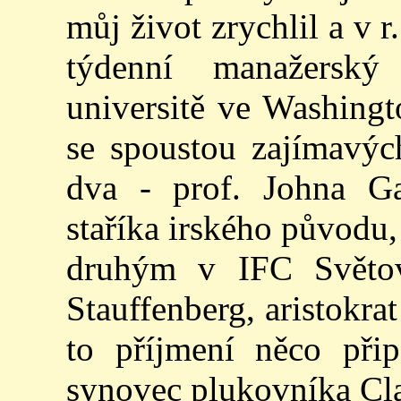
můj život zrychlil a v 
týdenní manažersk
universitě ve Washingt
se spoustou zajímavýc
dva - prof. Johna Gar
staříka irského původu,
druhým v IFC Světo
Stauffenberg, aristokr
to příjmení něco při
synovec plukovníka Cla