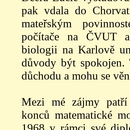
pak vdala do Chorvat
mateřským povinnos
počítače na ČVUT a 
biologii na Karlově u
důvody být spokojen. 
důchodu a mohu se věn
Mezi mé zájmy patří 
konců matematické mod
1968 v rámci své dipl