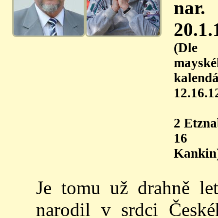
nar.
20.1.
(Dle
mayské
kalendá
12.16.1
2 Etz
16
Kankin
Je tomu už drahně le
narodil v srdci Česk