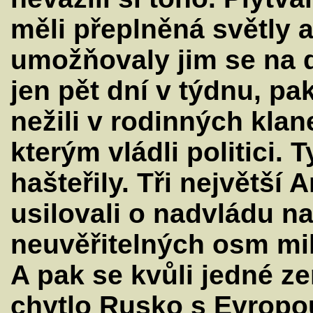
měli přeplněná světly a 
umožňovaly jim se na d
jen pět dní v týdnu, pak
nežili v rodinných klane
kterým vládli politici. 
hašteřily. Tři největší
usilovali o nadvládu n
neuvěřitelných osm mili
A pak se kvůli jedné ze
chytlo Rusko s Evropo