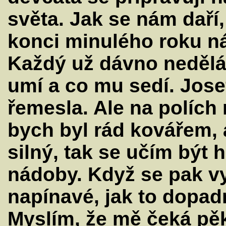
světa. Jak se nám daří,
konci minulého roku nás
Každý už dávno nedělá 
umí a co mu sedí. Josef
řemesla. Ale na polích
bych byl rád kovářem, 
silný, tak se učím být 
nádoby. Když se pak vyp
napínavé, jak to dopad
Myslím, že mě čeká pěkn