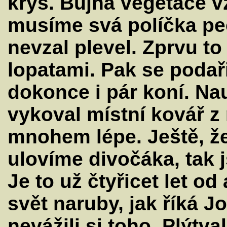
krys. Bujná vegetace vž
musíme svá políčka peč
nevzal plevel. Zprvu t
lopatami. Pak se podař
dokonce i pár koní. Nau
vykoval místní kovář z 
mnohem lépe. Ještě, že
ulovíme divočáka, tak 
Je to už čtyřicet let od
svět naruby, jak říká J
nevážili si toho. Plýtva