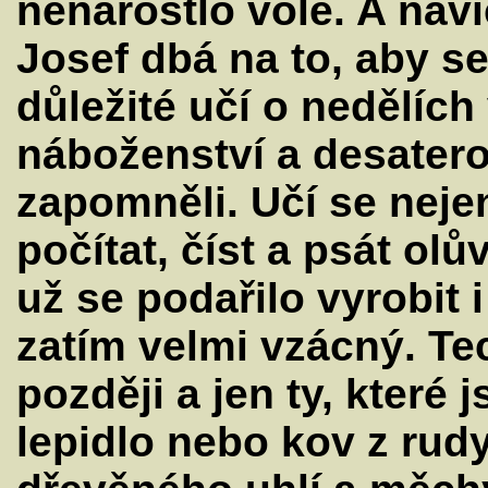
nenarostlo vole. A naví
Josef dbá na to, aby 
důležité učí o nedělích
náboženství a desatero,
zapomněli. Učí se nejen 
počítat, číst a psát ol
už se podařilo vyrobit 
zatím velmi vzácný. Tec
později a jen ty, které 
lepidlo nebo kov z rud