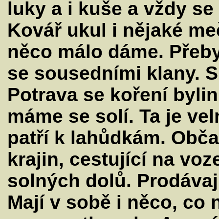
luky a i kuše a vždy se
Kovář ukul i nějaké m
něco málo dáme. Přeb
se sousedními klany. Síd
Potrava se koření bylin
máme se solí. Ta je ve
patří k lahůdkám. Občas
krajin, cestující na vo
solných dolů. Prodávaj
Mají v sobě i něco, co