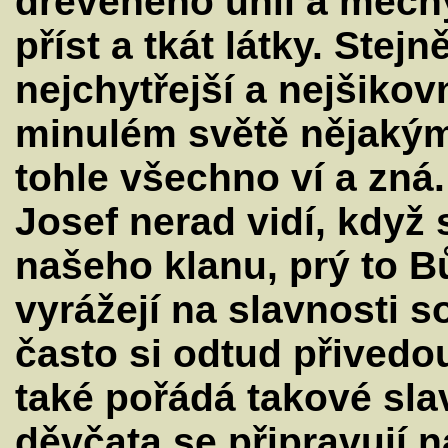
dřevěného uhlí a měchy
příst a tkát látky. Stejn
nejchytřejší a nejšikov
minulém světě nějaký
tohle všechno ví a zná.
Josef nerad vidí, když 
našeho klanu, prý to B
vyrážejí na slavnosti 
často si odtud přivedo
také pořádá takové sla
děvčata se připravují n